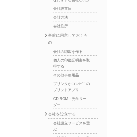
なにをする会社なのか
会社設立日
会計方法
会社住所
事前に用意しておくも
の
会社の印鑑を作る
個人の印鑑証明書を取
得する
その他事務用品
プリンタかコンビニの
プリントアプリ
CD ROM・光学リー
ダー
会社を設立する
会社設立サービスを選
ぶ