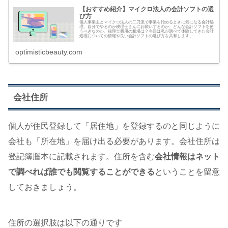
【おすすめ紹介】マイクロ法人の会計ソフトの選
び方
個人事業主とマイクロ法人の二刀流で事業を始めるときに気になる会計処
理。自分でやるのか税理士さんにお願いするのか、どんな会計ソフトを使
うべきなのか、税理士費用の相場は？今回は私が調べて体験してきた会計
処理についての情報や良い会計ソフトの選び方を共有します。
optimisticbeauty.com
会社住所
個人が住民登録して「居住地」を登録するのと同じように
会社も「所在地」を届け出る必要があります。会社住所は
登記簿謄本に記載されます。住所を含む
会社情報はネット
で調べれば誰でも閲覧することができる
ということを留意
しておきましょう。
住所の選択肢は以下の通りです