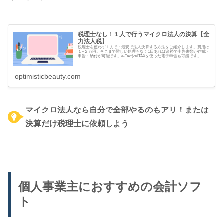
税理士なし！１人で行うマイクロ法人の決算【全
力法人税】
税理士を使わず１人で・最安で法人決算する方法をご紹介します。費用は
１~２万円。そこまで難しい処理もなく1日あれば余裕で申告書類が作成・
申告・納付が可能です。e-TaxやeLTAXを使った電子申告も可能です。
optimisticbeauty.com
マイクロ法人なら自分で全部やるのもアリ！または
決算だけ税理士に依頼しよう
個人事業主におすすめの会計ソフ
ト