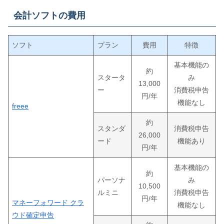
会計ソフトの費用
ソフト
プラン
費用
特徴
基本機能の
約
スタータ
み
13,000
ー
消費税申告
円/年
機能なし
freee
約
スタンダ
消費税申告
26,000
ード
機能あり
円/年
基本機能の
約
パーソナ
み
10,500
ルミニ
消費税申告
円/年
マネーフォワード クラ
機能なし
ウド確定申告