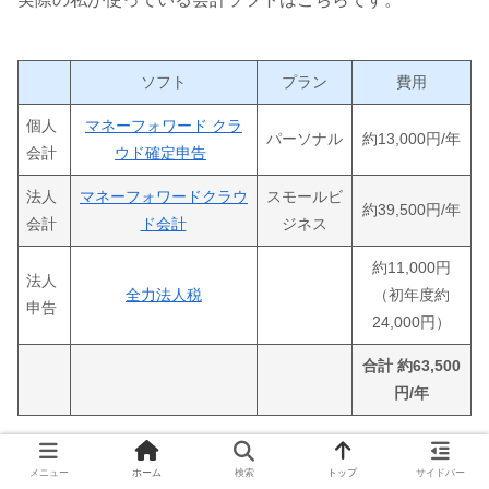
ソフト
プラン
費用
個人
マネーフォワード クラ
パーソナル
約13,000円/年
会計
ウド確定申告
法人
マネーフォワードクラウ
スモールビ
約39,500円/年
会計
ド会計
ジネス
約11,000円
法人
全力法人税
（初年度約
申告
24,000円）
合計 約63,500
円/年
会計ソフトにマネーフォワードを選んだ理由は
メニュー
ホーム
検索
トップ
サイドバー