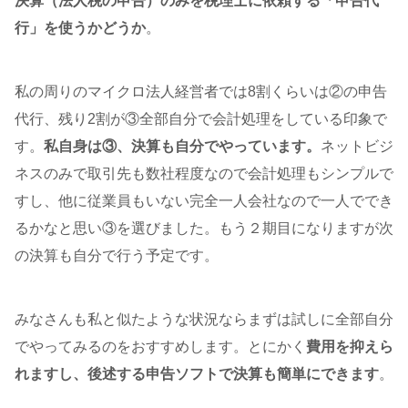
決算（法人税の申告）のみを税理士に依頼する「申告代
行」を使うかどうか
。
私の周りのマイクロ法人経営者では8割くらいは②の申告
代行、残り2割が③全部自分で会計処理をしている印象で
す。
私自身は③、決算も自分でやっています。
ネットビジ
ネスのみで取引先も数社程度なので会計処理もシンプルで
すし、他に従業員もいない完全一人会社なので一人ででき
るかなと思い③を選びました。もう２期目になりますが次
の決算も自分で行う予定です。
みなさんも私と似たような状況ならまずは試しに全部自分
でやってみるのをおすすめします。とにかく
費用を抑えら
れますし、後述する申告ソフトで決算も簡単にできます
。