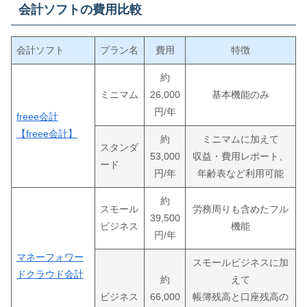
会計ソフトの費用比較
会計ソフト
プラン名
費用
特徴
約
ミニマム
26,000
基本機能のみ
円/年
freee会計
【freee会計】
約
ミニマムに加えて
スタンダ
53,000
収益・費用レポート、
ード
円/年
年齢表など利用可能
約
スモール
労務周りも含めたフル
39,500
ビジネス
機能
円/年
マネーフォワー
スモールビジネスに加
ドクラウド会計
約
えて
ビジネス
66,000
帳簿残高と口座残高の