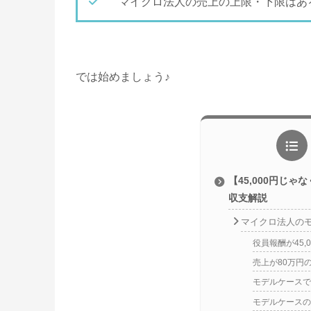
マイクロ法人の売上の上限・下限はあ
では始めましょう♪
【45,000円じ
収支解説
マイクロ法人の
役員報酬が45,
売上が80万円
モデルケースで
モデルケースの