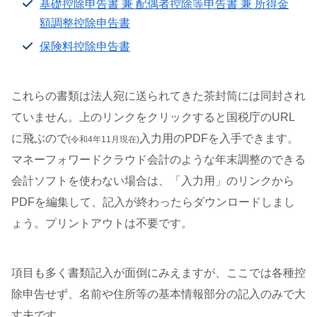
基礎控除申告書 兼 配偶者控除等申告書 兼 所得⾦
額調整控除申告書
保険料控除申告書
これらの書類は法人宛に送られてきた茶封筒には同封され
ていません。上のリンクをクリックすると国税庁のURL
に飛ぶので
入力用のPDFを入手できます。
(令和4年11月現在)
マネーフォワードクラウド会計のような年末調整のできる
会計ソフトを使わない場合は、「入力用」のリンクから
PDFを編集して、記入が終わったらダウンロードしまし
ょう。プリントアウトは不要です。
項目も多く書類記入が面倒にみえますが、ここでは各種控
除申告せず、名前や住所等の基本情報部分の記入のみで大
丈夫です。