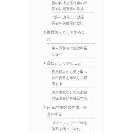
書の作成と還付金の計
算や法定調書の作成
~翌年1月末日：法定
調書を税務署に提出
役員個人としてやるこ
と
年末調整では控除申告
しない
会社としてやること
役員個人から受け取っ
た申告書を確認して保
管する
源泉徴収なしでも必要
な提出書類を確認する
e-Taxで書類の作成・提
出をする
マネーフォワード年末
調整を使ってみた