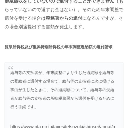
源泉徴収をしていないので還付することができません
（も
らっていないので返すお金はない）。そのため年末調整で
還付を受ける場合は
税務署からの還付
になるんですが、そ
の場合別途提出する書類が発生します。
源泉所得税及び復興特別所得税の年末調整過納額の還付請求
給与等の支払者が、年末調整により生じた過納額を給与等
の受給者に還付する場合で、給与等の支払者に次に掲げる
事由が生じたときに、その過納額について、給与等の受給
者が給与等の支払者の所轄税務署から還付を受けるために
行う手続です。
https://www.nta.go.jp/taxes/tetsuzuki/shinsei/annai/g