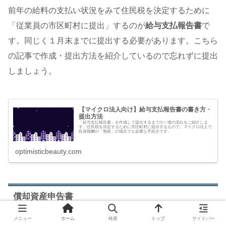
前年の給料の支払い状況をみて住民税を決定するために
「従業員の市区町村に提出」するのが
給与支払報告書
で
す。同じく１月末までに提出する必要があります。こちら
の記事で作成・提出方法を紹介しているので忘れずに提出
しましょう。
【マイクロ法人向け】給与支払報告書の書き方・
提出方法
「給与支払報告書」を作成して提出するまでの一連の流れをご紹介しま
す。住民税を決定するために市区町村に提出するもので、マイクロ法人で
役員報酬が「無税」の場合でも必要な手続きです。
optimisticbeauty.com
償却資産申告書
メニュー
ホーム
検索
トップ
サイドバー
会社や個人が保有している不動産や工具・機器などで、ど